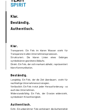
SPIRIT
Klar.
Beständig.
Authentisch.
Klar.
Transparent: Ein Fels im klaren Wasser steht für
Transparenz in allen Unternehmensprozessen.
Strukturiert: Die klaren Linien eines Gebirges
symbolisieren geordnete Abläufe.
Direkt: Ein Fels, der sich markant abhebt, repräsentiert
klare Kommunikation.
Beständig.
Langlebig: Ein Fels, der die Zeit überdauert, steht für
nachhaltige Unternehmensstrategien.
Verlässlich: Ein Fels trotzt jeder Herausforderung – so
auch das Unternehmen.
Widerstandsfähig: Ein Fels, der Erosion widersteht,
symbolisiert Krisenfestigkeit.
Authentisch.
Echt: Ein unberührter Fels verkörpert die Authentizität