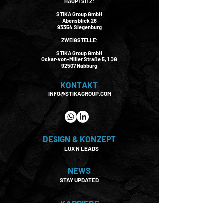
HAUPTSITZ:
STIKA Group GmbH
Abensblick 26
93354 Siegenburg
ZWEIGSTELLE:
STIKA Group GmbH
Oskar-von-Miller Straße 5, 1.OG
92507 Nabburg
KONTAKT
INFO@STIKAGROUP.COM
DESIGN & KONZEPT
LUX N LEADS
NEWS
STAY UPDATED
KARRIERE
JOIN THE STIKA REVOLUTION