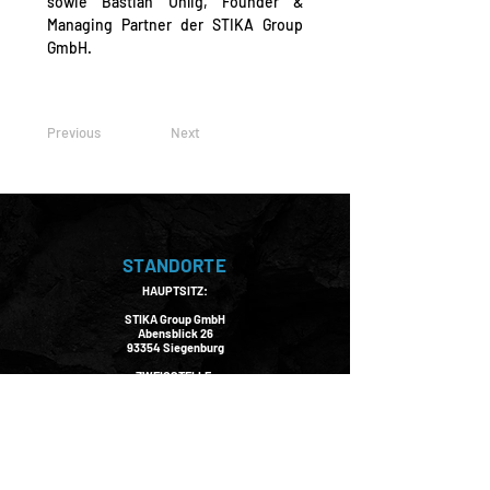
sowie 
Bastian Uhlig
, Founder & 
Managing Partner der 
STIKA Group 
GmbH
.
Previous
Next
STANDORTE
HAUPTSITZ:
STIKA Group GmbH
Abensblick 26
93354 Siegenburg
ZWEIGSTELLE:
STIKA Group GmbH
Oskar-von-Miller Straße 5, 1.OG
92507 Nabburg
KONTAKT