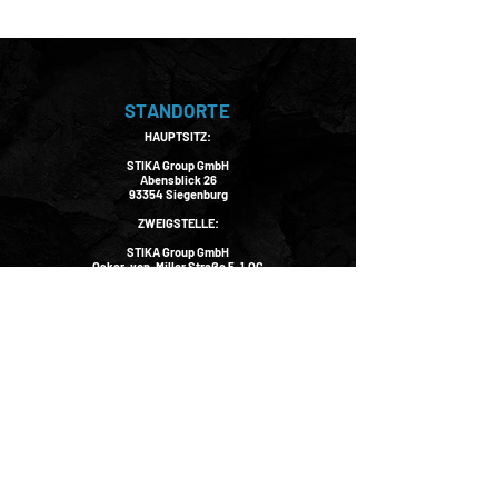
STANDORTE
HAUPTSITZ:
STIKA Group GmbH
Abensblick 26
93354 Siegenburg
ZWEIGSTELLE:
STIKA Group GmbH
Oskar-von-Miller Straße 5, 1.OG
92507 Nabburg
KONTAKT
INFO@STIKAGROUP.COM
DESIGN & KONZEPT
LUX N LEADS