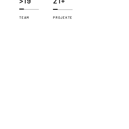
>19
21+
TEAM
PROJEKTE
11+
>12
KUNDEN
PARTNER